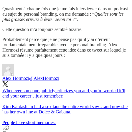
Quasiment à chaque fois que je me fais interviewer dans un podcast
au sujet du personal branding, on me demande : “
Quelles sont les
plus grosses erreurs à éviter selon toi ?”.
Cette question m’a toujours semblé bizarre.
Probablement parce que je ne pense pas qu’il y ai d’erreur
fondamentalement irréparable avec le personal branding. Alex
Hormozi résume parfaitement cette idée dans ce tweet sur lequel je
suis tombée il y a quelques jours :
Alex Hormozi
@AlexHormozi
Whenever someone publicly criticizes you and you’re worried it’ll
end your career…just remember:
Kim Kardashian had a sex tape the entire world saw…and now she
has her own line at Dolce & Gabana.
People have short memories.