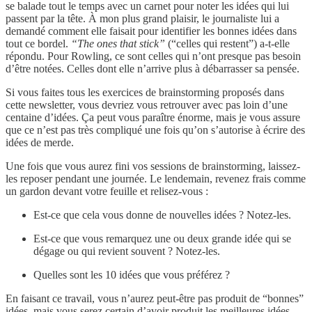
se balade tout le temps avec un carnet pour noter les idées qui lui
passent par la tête. À mon plus grand plaisir, le journaliste lui a
demandé comment elle faisait pour identifier les bonnes idées dans
tout ce bordel.
“The ones that stick”
(“celles qui restent”) a-t-elle
répondu. Pour Rowling, ce sont celles qui n’ont presque pas besoin
d’être notées. Celles dont elle n’arrive plus à débarrasser sa pensée.
Si vous faites tous les exercices de brainstorming proposés dans
cette newsletter, vous devriez vous retrouver avec pas loin d’une
centaine d’idées. Ça peut vous paraître énorme, mais je vous assure
que ce n’est pas très compliqué une fois qu’on s’autorise à écrire des
idées de merde.
Une fois que vous aurez fini vos sessions de brainstorming, laissez-
les reposer pendant une journée. Le lendemain, revenez frais comme
un gardon devant votre feuille et relisez-vous :
Est-ce que cela vous donne de nouvelles idées ? Notez-les.
Est-ce que vous remarquez une ou deux grande idée qui se
dégage ou qui revient souvent ? Notez-les.
Quelles sont les 10 idées que vous préférez ?
En faisant ce travail, vous n’aurez peut-être pas produit de “bonnes”
idées, mais vous serez certain d’avoir produit les meilleures idées