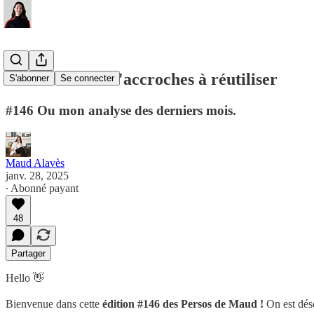
5 frameworks d'accroches à réutiliser
S'abonner
Se connecter
#146 Ou mon analyse des derniers mois.
Maud Alavès
janv. 28, 2025
∙ Abonné payant
48
Partager
Hello 👋
Bienvenue dans cette
édition #146 des Persos de Maud !
On est dés