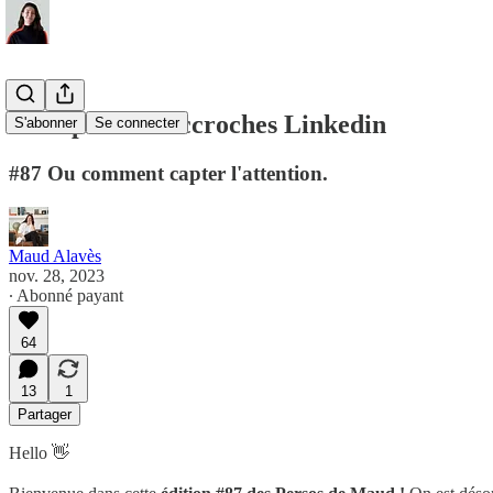
9 templates d'accroches Linkedin
S'abonner
Se connecter
#87 Ou comment capter l'attention.
Maud Alavès
nov. 28, 2023
∙ Abonné payant
64
13
1
Partager
Hello 👋