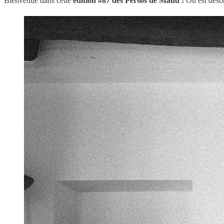
Bienvenue dans cette
édition #87 des Persos de Maud !
On est désor