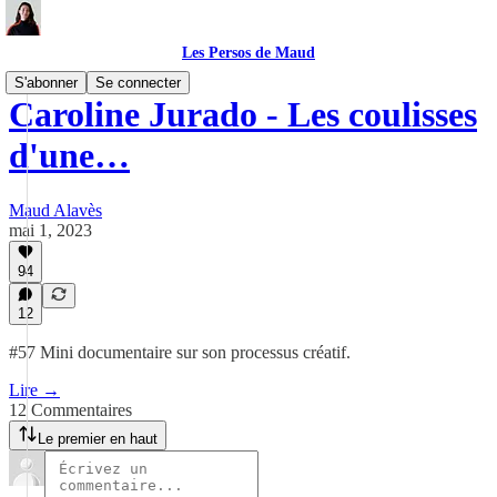
Les Persos de Maud
S'abonner
Se connecter
Caroline Jurado - Les coulisses
d'une…
Maud Alavès
mai 1, 2023
94
12
#57 Mini documentaire sur son processus créatif.
Lire →
12 Commentaires
Le premier en haut