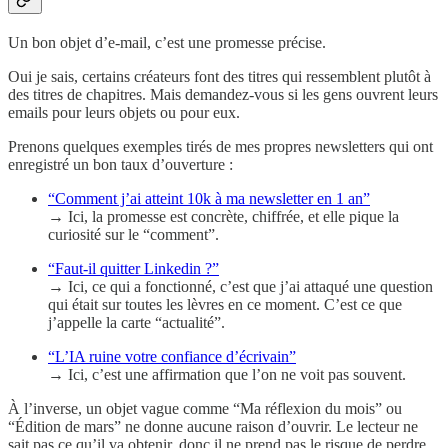
Un bon objet d’e-mail, c’est une promesse précise.
Oui je sais, certains créateurs font des titres qui ressemblent plutôt à
des titres de chapitres. Mais demandez-vous si les gens ouvrent leurs
emails pour leurs objets ou pour eux.
Prenons quelques exemples tirés de mes propres newsletters qui ont
enregistré un bon taux d’ouverture :
“Comment j’ai atteint 10k à ma newsletter en 1 an”
→ Ici, la promesse est concrète, chiffrée, et elle pique la
curiosité sur le “comment”.
“Faut-il quitter Linkedin ?”
→ Ici, ce qui a fonctionné, c’est que j’ai attaqué une question
qui était sur toutes les lèvres en ce moment. C’est ce que
j’appelle la carte “actualité”.
“L’IA ruine votre confiance d’écrivain”
→ Ici, c’est une affirmation que l’on ne voit pas souvent.
À l’inverse, un objet vague comme “Ma réflexion du mois” ou
“Édition de mars” ne donne aucune raison d’ouvrir. Le lecteur ne
sait pas ce qu’il va obtenir, donc il ne prend pas le risque de perdre