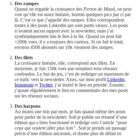
Des rampes
Quand on regarde la croissance des
Persos de Maud,
on peut
voir qu’elle est assez linéaire, hormis quelques pics par ci par
là. C’est ce que j’appelle des rampes. Elles correspondent
toutes à des posts Linkedin qui sont partis viraux. Les posts
n’avaient aucun rapport avec la newsletter, mais j’ai
systématiquement mis le lien à la fin. Quand un post fait
+200k vues, il y a toujours des curieux. Si on fait le total,
environ 4500 abonnés sur 10k viennent des rampes.
Des filets
La croissance linéaire, elle, correspond aux filets. En
moyenne, je fais 150k vues par semaines tous réseaux
confondus. Le but du jeu, c’est de rediriger un maximum de
ce trafic vers la newsletter. Alors, sur mon profil
Linkedin
,
Instagram
et
Twitter
, j’ai inséré le lien en priorité. Ensuite,
j’ajoute régulièrement le lien en commentaire des mes posts
sur les réseaux sociaux.
Des harpons
Au moins une fois par mois, je fais quand même des posts
pour parler de la newsletter. Soit je publie un résumé d’une
édition qui a bien fonctionné et redirige vers l’article
“pour
ceux qui veulent aller plus loin”.
Soit je prends un passage
précis d’une édition ancienne, et donne plus de détail en