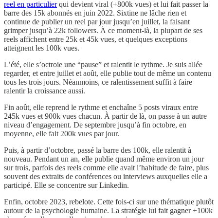
reel en particulier
qui devient viral (+800k vues) et lui fait passer la
barre des 15k abonnés en juin 2022. Sixtine ne lâche rien et
continue de publier un reel par jour jusqu’en juillet, la faisant
grimper jusqu’à 22k followers. À ce moment-là, la plupart de ses
reels affichent entre 25k et 45k vues, et quelques exceptions
atteignent les 100k vues.
L’été, elle s’octroie une “pause” et ralentit le rythme. Je suis allée
regarder, et entre juillet et août, elle publie tout de même un contenu
tous les trois jours. Néanmoins, ce ralentissement suffit à faire
ralentir la croissance aussi.
Fin août, elle reprend le rythme et enchaîne 5 posts viraux entre
245k vues et 900k vues chacun. À partir de là, on passe à un autre
niveau d’engagement. De septembre jusqu’à fin octobre, en
moyenne, elle fait 200k vues par jour.
Puis, à partir d’octobre, passé la barre des 100k, elle ralentit à
nouveau. Pendant un an, elle publie quand même environ un jour
sur trois, parfois des reels comme elle avait l’habitude de faire, plus
souvent des extraits de conférences ou interviews auxquelles elle a
participé. Elle se concentre sur Linkedin.
Enfin, octobre 2023, rebelote. Cette fois-ci sur une thématique plutôt
autour de la psychologie humaine. La stratégie lui fait gagner +100k