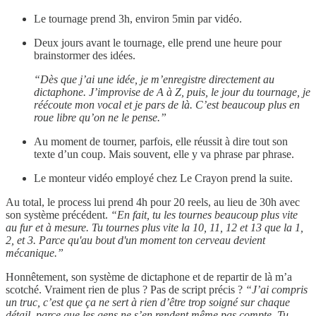
Le tournage prend 3h, environ 5min par vidéo.
Deux jours avant le tournage, elle prend une heure pour
brainstormer des idées.
“Dès que j’ai une idée, je m’enregistre directement au
dictaphone. J’improvise de A à Z, puis, le jour du tournage, je
réécoute mon vocal et je pars de là. C’est beaucoup plus en
roue libre qu’on ne le pense.”
Au moment de tourner, parfois, elle réussit à dire tout son
texte d’un coup. Mais souvent, elle y va phrase par phrase.
Le monteur vidéo employé chez Le Crayon prend la suite.
Au total, le process lui prend 4h pour 20 reels, au lieu de 30h avec
son système précédent.
“En fait, tu les tournes beaucoup plus vite
au fur et à mesure. Tu tournes plus vite la 10, 11, 12 et 13 que la 1,
2, et 3. Parce qu'au bout d'un moment ton cerveau devient
mécanique.”
Honnêtement, son système de dictaphone et de repartir de là m’a
scotché. Vraiment rien de plus ? Pas de script précis ?
“J’ai compris
un truc, c’est que ça ne sert à rien d’être trop soigné sur chaque
détail, parce que les gens ne s’en rendent même pas compte. Tu