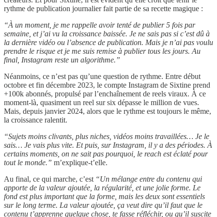
rythme de publication journalier fait partie de sa recette magique :
“À un moment, je me rappelle avoir tenté de publier 5 fois par
semaine, et j’ai vu la croissance baissée. Je ne sais pas si c’est dû à
la dernière vidéo ou l’absence de publication. Mais je n’ai pas voulu
prendre le risque et je me suis remise à publier tous les jours. Au
final, Instagram reste un algorithme.”
Néanmoins, ce n’est pas qu’une question de rythme. Entre début
octobre et fin décembre 2023, le compte Instagram de Sixtine prend
+100k abonnés, propulsé par l’enchaînement de reels viraux. À ce
moment-là, quasiment un reel sur six dépasse le million de vues.
Mais, depuis janvier 2024, alors que le rythme est toujours le même,
la croissance ralentit.
“Sujets moins clivants, plus niches, vidéos moins travaillées… Je le
sais… Je vais plus vite. Et puis, sur Instagram, il y a des périodes. À
certains moments, on ne sait pas pourquoi, le reach est éclaté pour
tout le monde.”
m’explique-t’elle.
Au final, ce qui marche, c’est
“Un mélange entre du contenu qui
apporte de la valeur ajoutée, la régularité, et une jolie forme. Le
fond est plus important que la forme, mais les deux sont essentiels
sur le long terme. La valeur ajoutée, ça veut dire qu’il faut que le
contenu t’apprenne quelque chose, te fasse réfléchir, ou qu’il suscite