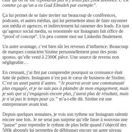
comme ça qu’on a eu Gad Elmaleh par exemple”.
Ça lui permet de se faire inviter sur beaucoup de conférences,
podcasts, et autres médias, qui lui permettent ainsi de faire rayonner
son média et agences, et indirectement lui ramener des leads. En tant
qu’agence social media, sa renommée sur Instagram fait office de
“proof of concept”. Un peu comme moi sur Linkedin finalement.
Un autre avantage, c’est bien sûr les revenus d’influence. Beaucoup
de marques contactent Sixtine personnellement pour des posts
sponso, qu’elle vend à 2300€ pièce. Une source de revenu non
négligeable…
En creusant, j’ai fini par comprendre pourquoi sa croissance était
faite de paliers. Instagram n’est pas le cœur de business de Sixtine.
C’est un asset parmi d’autres.
“Je pourrai avoir une communauté
plus engagée, et je ne suis pas à plaindre de mon engagement, mais
je sais que si j’engageais encore plus, j’aurai plus de résultats, mais
je n’ai pas le temps pour ça.”
m’a-t-elle dit. Sixtine est une
entrepreneure avant tout.
Depuis quelques semaines, je vois son rythme sur Instagram ralentir
encore une fois. Je ne serai pas surprise qu’elle fasse à nouveau une
“pause” pour reprendre le rythme de plus belle quand l’objectif des
500k abonnés lui permettra de débloquer encore un autre niveau