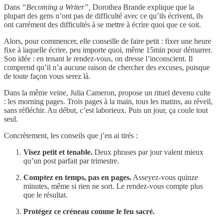
Dans
“Becoming a Writer”,
Dorothea Brande explique que la
plupart des gens n’ont pas de difficulté avec ce qu’ils écrivent, ils
ont carrément des difficultés à se mettre à écrire quoi que ce soit.
Alors, pour commencer, elle conseille de faire petit : fixer une heure
fixe à laquelle écrire, peu importe quoi, même 15min pour démarrer.
Son idée : en tenant le rendez-vous, on dresse l’inconscient. Il
comprend qu’il n’a aucune raison de chercher des excuses, puisque
de toute façon vous serez là.
Dans la même veine, Julia Cameron, propose un rituel devenu culte
: les morning pages. Trois pages à la main, tous les matins, au réveil,
sans réfléchir. Au début, c’est laborieux. Puis un jour, ça coule tout
seul.
Concrètement, les conseils que j’en ai tirés :
Visez petit et tenable.
Deux phrases par jour valent mieux
qu’un post parfait par trimestre.
Comptez en temps, pas en pages.
Asseyez-vous quinze
minutes, même si rien ne sort. Le rendez-vous compte plus
que le résultat.
Protégez ce créneau comme le feu sacré.