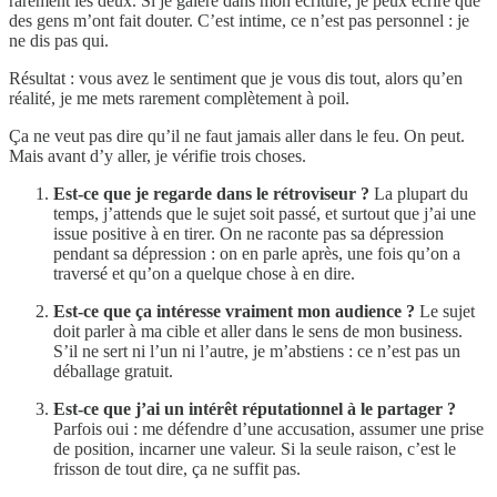
rarement les deux. Si je galère dans mon écriture, je peux écrire que
des gens m’ont fait douter. C’est intime, ce n’est pas personnel : je
ne dis pas qui.
Résultat : vous avez le sentiment que je vous dis tout, alors qu’en
réalité, je me mets rarement complètement à poil.
Ça ne veut pas dire qu’il ne faut jamais aller dans le feu. On peut.
Mais avant d’y aller, je vérifie trois choses.
Est-ce que je regarde dans le rétroviseur ?
La plupart du
temps, j’attends que le sujet soit passé, et surtout que j’ai une
issue positive à en tirer. On ne raconte pas sa dépression
pendant sa dépression : on en parle après, une fois qu’on a
traversé et qu’on a quelque chose à en dire.
Est-ce que ça intéresse vraiment mon audience ?
Le sujet
doit parler à ma cible et aller dans le sens de mon business.
S’il ne sert ni l’un ni l’autre, je m’abstiens : ce n’est pas un
déballage gratuit.
Est-ce que j’ai un intérêt réputationnel à le partager ?
Parfois oui : me défendre d’une accusation, assumer une prise
de position, incarner une valeur. Si la seule raison, c’est le
frisson de tout dire, ça ne suffit pas.