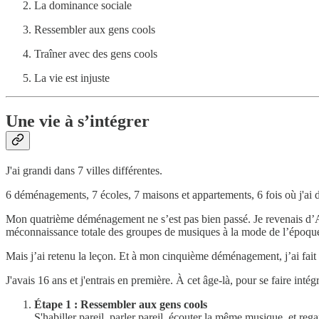
La dominance sociale
Ressembler aux gens cools
Traîner avec des gens cools
La vie est injuste
Une vie à s’intégrer
J'ai grandi dans 7 villes différentes.
6 déménagements, 7 écoles, 7 maisons et appartements, 6 fois où j'ai d
Mon quatrième déménagement ne s’est pas bien passé. Je revenais d’Au
méconnaissance totale des groupes de musiques à la mode de l’époque, 
Mais j’ai retenu la leçon. Et à mon cinquième déménagement, j’ai fait
J'avais 16 ans et j'entrais en première. À cet âge-là, pour se faire inté
Étape 1 : Ressembler aux gens cools
S'habiller pareil, parler pareil, écouter la même musique, et reg