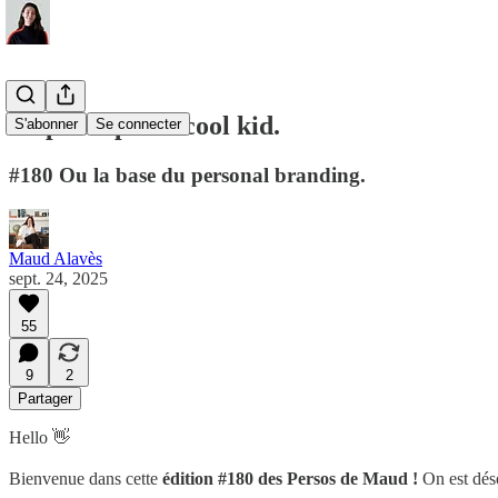
Le principe du cool kid.
S'abonner
Se connecter
#180 Ou la base du personal branding.
Maud Alavès
sept. 24, 2025
55
9
2
Partager
Hello 👋
Bienvenue dans cette
édition #180 des Persos de Maud !
On est dés