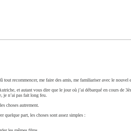
û tout recommencer, me faire des amis, me familiariser avec le nouvel e
triche, et autant vous dire que le jour où j’ai débarqué en cours de 3
je n’ai pas fait long feu.
 les choses autrement.
grer quelque part, les choses sont assez simples :
arder les mêmes films.