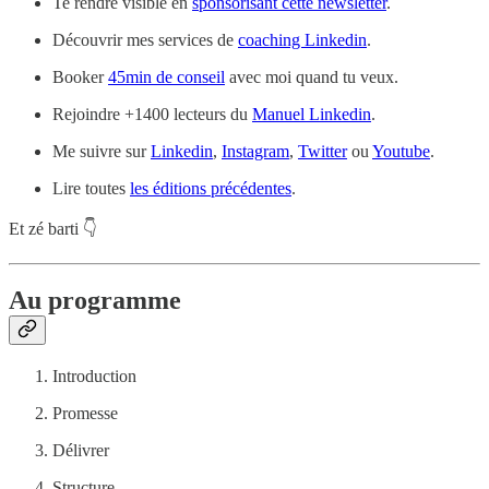
Te rendre visible en
sponsorisant cette newsletter
.
Découvrir mes services de
coaching Linkedin
.
Booker
45min de conseil
avec moi quand tu veux.
Rejoindre +1400 lecteurs du
Manuel Linkedin
.
Me suivre sur
Linkedin
,
Instagram
,
Twitter
ou
Youtube
.
Lire toutes
les éditions précédentes
.
Et zé barti 👇
Au programme
Introduction
Promesse
Délivrer
Structure