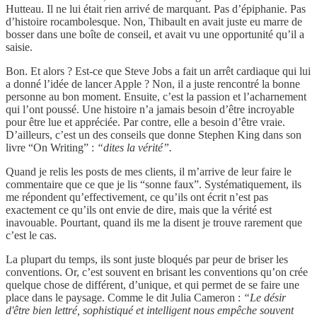
Hutteau. Il ne lui était rien arrivé de marquant. Pas d’épiphanie. Pas
d’histoire rocambolesque. Non, Thibault en avait juste eu marre de
bosser dans une boîte de conseil, et avait vu une opportunité qu’il a
saisie.
Bon. Et alors ? Est-ce que Steve Jobs a fait un arrêt cardiaque qui lui
a donné l’idée de lancer Apple ? Non, il a juste rencontré la bonne
personne au bon moment. Ensuite, c’est la passion et l’acharnement
qui l’ont poussé. Une histoire n’a jamais besoin d’être incroyable
pour être lue et appréciée. Par contre, elle a besoin d’être vraie.
D’ailleurs, c’est un des conseils que donne Stephen King dans son
livre “On Writing” :
“dites la vérité”.
Quand je relis les posts de mes clients, il m’arrive de leur faire le
commentaire que ce que je lis “sonne faux”. Systématiquement, ils
me répondent qu’effectivement, ce qu’ils ont écrit n’est pas
exactement ce qu’ils ont envie de dire, mais que la vérité est
inavouable. Pourtant, quand ils me la disent je trouve rarement que
c’est le cas.
La plupart du temps, ils sont juste bloqués par peur de briser les
conventions. Or, c’est souvent en brisant les conventions qu’on crée
quelque chose de différent, d’unique, et qui permet de se faire une
place dans le paysage. Comme le dit Julia Cameron :
“Le désir
d'être bien lettré, sophistiqué et intelligent nous empêche souvent