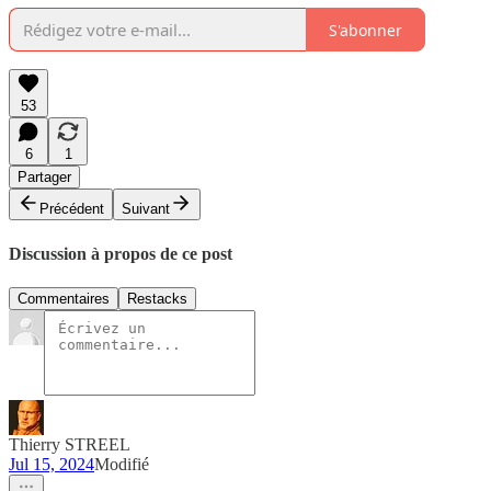
S'abonner
53
6
1
Partager
Précédent
Suivant
Discussion à propos de ce post
Commentaires
Restacks
Thierry STREEL
Jul 15, 2024
Modifié