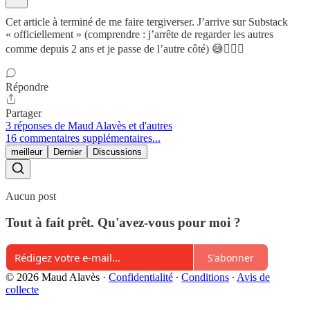
Cet article à terminé de me faire tergiverser. J’arrive sur Substack
« officiellement » (comprendre : j’arrête de regarder les autres
comme depuis 2 ans et je passe de l’autre côté) 😅❤️‍🔥🍿
Répondre
Partager
3 réponses de Maud Alavès et d'autres
16 commentaires supplémentaires...
meilleur
Dernier
Discussions
Aucun post
Tout à fait prêt. Qu'avez-vous pour moi ?
S'abonner
© 2026 Maud Alavès
·
Confidentialité
∙
Conditions
∙
Avis de
collecte