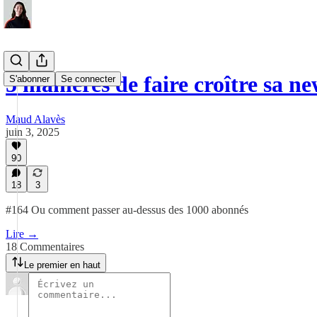
5 manières de faire croître sa ne
S'abonner
Se connecter
Maud Alavès
juin 3, 2025
90
18
3
#164 Ou comment passer au-dessus des 1000 abonnés
Lire →
18 Commentaires
Le premier en haut