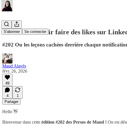
Comment vouloir faire des likes sur Linke
S'abonner
Se connecter
#202 Ou les leçons cachées derrière chaque notificatio
Maud Alavès
févr. 26, 2026
49
4
1
Partager
Hello 👋
Bienvenue dans cette
édition #202 des Persos de Maud !
On est dés