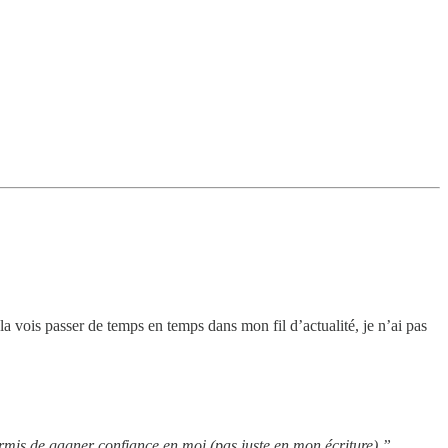
 vois passer de temps en temps dans mon fil d’actualité, je n’ai pas
permis de gagner confiance en moi (pas juste en mon écriture).”