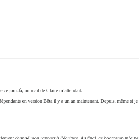
 ce jour-là, un mail de Claire m’attendait.
épendants en version Bêta il y a un an maintenant. Depuis, même si je la
ttéralement changé mon rapport à l’écriture. Au final, ce bootcamp m’a 