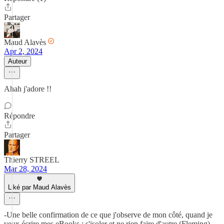
Partager
Maud Alavès
Apr 2, 2024
Auteur
Ahah j'adore !!
Répondre
Partager
Thierry STREEL
Mar 28, 2024
Liké par Maud Alavès
-Une belle confirmation de ce que j'observe de mon côté, quand je
veux écrire mes eBooks : s'isoler et ne rien faire d'autre (Fleming).