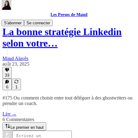
Les Persos de Maud
S'abonner
Se connecter
La bonne stratégie Linkedin
selon votre…
Maud Alavès
août 23, 2025
39
6
1
#175 Ou comment choisir entre tout déléguer à des ghostwriters ou
prendre un coach.
Lire →
6 Commentaires
Le premier en haut