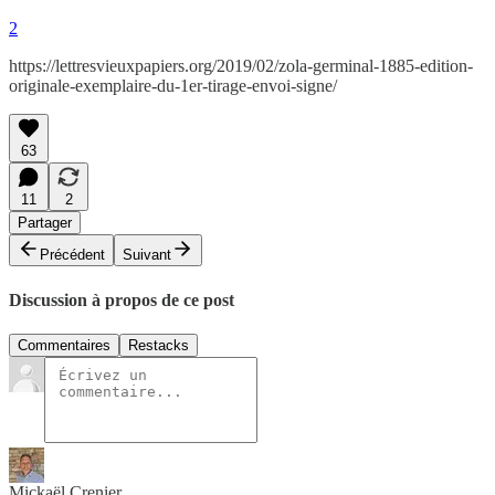
2
https://lettresvieuxpapiers.org/2019/02/zola-germinal-1885-edition-
originale-exemplaire-du-1er-tirage-envoi-signe/
63
11
2
Partager
Précédent
Suivant
Discussion à propos de ce post
Commentaires
Restacks
Mickaël Crenier