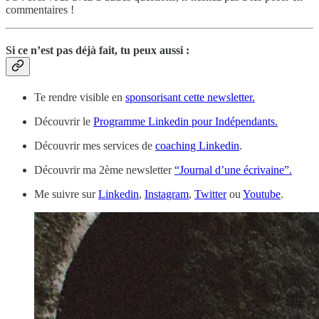
commentaires !
Si ce n’est pas déjà fait, tu peux aussi :
Te rendre visible en
sponsorisant cette newsletter.
Découvrir le
Programme Linkedin pour Indépendants.
Découvrir mes services de
coaching Linkedin
.
Découvrir ma 2ème newsletter
“Journal d’une écrivaine”.
Me suivre sur
Linkedin
,
Instagram
,
Twitter
ou
Youtube
.